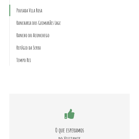
Pousada Vila Rosa
Rancharia dos Guimarães Lage
Rancho do Aconchego
Refúgio da Serra
Tempo Rei
A cooperação e os bons hábitos geram ambiente limpo e
agradável!
O que esperamos
do Visitante