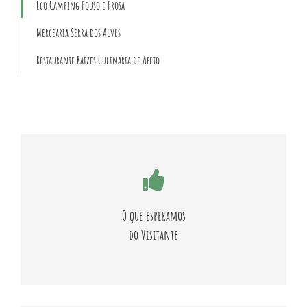
Eco Camping Pouso e Prosa
Mercearia Serra dos Alves
Restaurante Raízes Culinária de Afeto
A cooperação e os bons hábitos geram ambiente limpo e
agradável!
O que esperamos
do Visitante
SAIBA MAIS