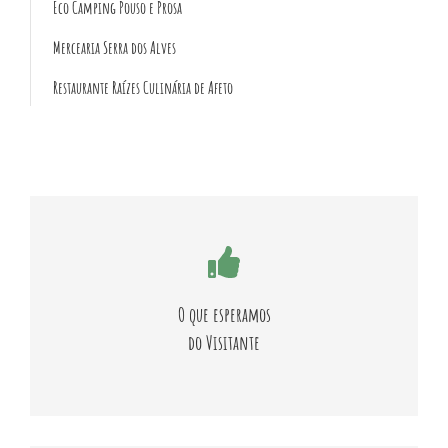
Eco Camping Pouso e Prosa
Mercearia Serra dos Alves
Restaurante Raízes Culinária de Afeto
A cooperação e os bons hábitos geram ambiente limpo e
agradável!
O que esperamos
do Visitante
SAIBA MAIS